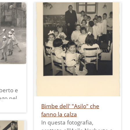
rberto e
ago nel
Bimbe dell' "Asilo" che
fanno la calza
pio
In questa fotografia,
con la