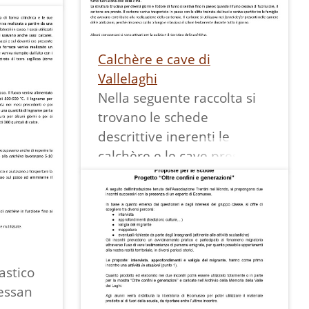
75
ni.
rberto
Calchère e cave di
o Adele,
Vallelaghi
ha
Nella seguente raccolta si
trovano le schede
descrittive inerenti le
i beni
calchère e le cave presenti
l'Asilo.
nel territorio di Vallelaghi.
to
Le schede sono frutto della
ogetto
rielaborazione di contenuti
casa
bibliografici, testimonianze
o tre
dirette e ricerche sul
rdia di
campo svolte dagli alunni e
astico
così
dalle alunne del gruppo
essan
l 1909.