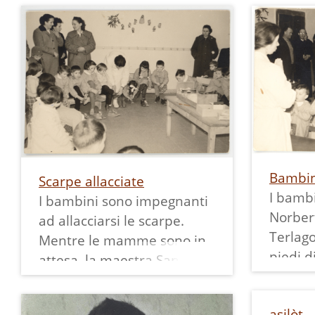
Bambin
Scarpe allacciate
I bambi
I bambini sono impegnanti
Norber
ad allacciarsi le scarpe.
Terlago
Mentre le mamme sono in
piedi d
attesa, la maestra Sandra
disposti
Grossi insegna ai più
banchi
piccoli.
asilòt