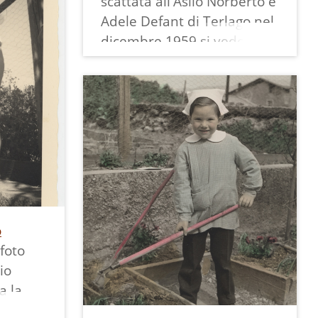
scattata all'Asilo Norberto e
 Grossi.
Adele Defant di Terlago nel
no una
dicembre 1959 si vedono le
ancello
bambine impegnate a
uro
lavorare calze ai ferri, una
competenza davvero
ero
elevata per quell'età.
Sullo sfondo si vede un
presepe e la maestra Maria
Fabbro, che per tanti anni
aveva insegnato lì prima
dell'arrivo delle suore, in
o
visita con un lungo
foto
cappotto.
io
La foto in bianco e nero è
a la
quadrata, di 7 cm circa di