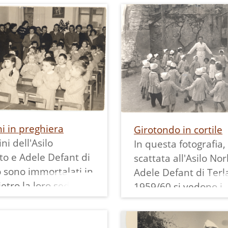
i in preghiera
Girotondo in cortile
ni dell'Asilo
In questa fotografia,
to e Adele Defant di
scattata all'Asilo No
 sono immortalati in
Adele Defant di Terl
ietro la loro sedia,
1959/60 si vedono i
 in 6 file da 4
bambini fare un dop
. Pregano a mani
girotondo in cortile 