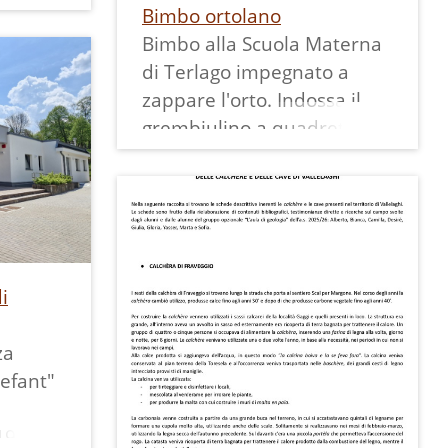
alto, ed è stampata in alto
Bimbo ortolano
su una carta di 8,5x11,5
Bimbo alla Scuola Materna
rlago.
cm.
di Terlago impegnato a
sto
zappare l'orto. Indossa il
 il
grembiulino a quadretti
ra
bianchi e azzurri e la
nno
bustina bianca in testa,
come era uso al tempo. La
foto in bianco e nero è
stata colorata.
i
za
efant"
 1909