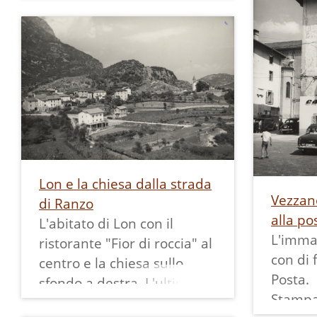
rifornire una moto. Sul
benzina
davanti due bambini, uno
Sulla f
(probabile nipote di
leggono
Raimondo) aiuta a
"panifi
sorreggere il tubo della
"autori
pompa.
Si nota il funzionamento
della pompa di benzina:
con una manovella si
pompava manualmente la
Lon e la chiesa dalla strada
benzina.
Vezzano
di Ranzo
Sul retro è annotata "ripr.
alla po
L'abitato di Lon con il
4/12/1936"
L'imma
ristorante "Fior di roccia" al
con di f
centro e la chiesa sullo
Posta.
sfondo a destra. L'ultimo
Stampa
edificio prima della chiesa