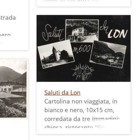
nell'anno scolastico
strada
2009/10 ad Aldo Tecchiolli,
titolare dello storico
nero
panificio Tecchiolli, e alla
e sul
sua dipendente Rosanna
 "Lon di
Chemelli, responsabile del
ntino)
negozio di generi
bro
alimentari Tecchiolli di
Vezzano.
I bambini hanno potuto in
Saluti da Lon
questa occasione visitare il
Cartolina non viaggiata, in
primo panificio, il negozio e
bianco e nero, 10x15 cm,
gustare i prodotti Tecchiolli.
corredata da tre immagini:
Questo articolo era stato
chiesa, ristorante "Fior di
pubblicato con lo stesso
roccia" e veduta del paese
titolo nel diario di classe sul