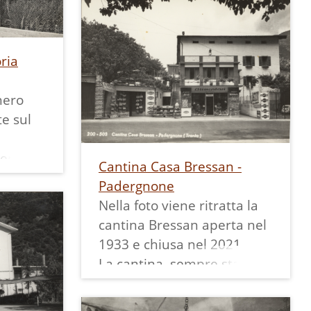
paese.
 rustica
Cartolina in bianco e nero -
 Parisi
viaggiata nel 1954 ed
affrancata con un
ria
francobollo da 10 lire.
nero
e sul
entino)
Cantina Casa Bressan -
l
Padergnone
. 9323
Nella foto viene ritratta la
cantina Bressan aperta nel
ia era
1933 e chiusa nel 2021.
l
La cantina, sempre stata
edificio
un attività di famiglia,
li anni
apparteneva ai fratelli