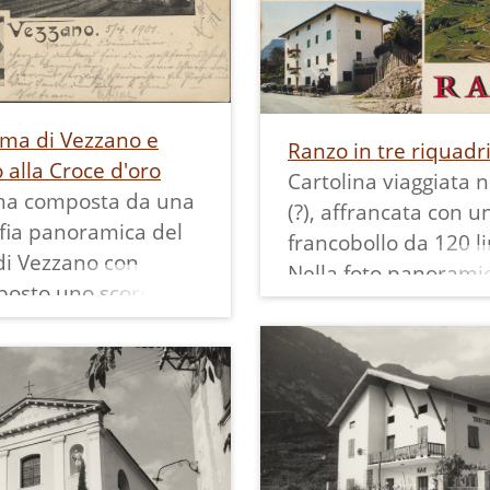
ma di Vezzano e
Ranzo in tre riquadr
 alla Croce d'oro
Cartolina viaggiata 
ina composta da una
(?), affrancata con u
fia panoramica del
francobollo da 120 li
di Vezzano con
Nella foto panoramic
posto uno scorcio
può notare la nuova
iazza. La panoramica
di Bael, che nella
na chiara visuale
progettazione inizial
pianto a croce del
avrebbe dovuto
on le case disposte
raggiungere Molveno
ivamente lungo via
sullo sfondo le dolom
ia Dante e via
Brenta. Sono poi pre