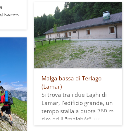
a
sito ww.icvalledeilaghi.it,
'albergo
poi dismesso.
.
retro
rizzi la
ta
 testo
Malga bassa di Terlago
e il
(Lamar)
 giugno
Si trova tra i due Laghi di
fatto
Lamar, l'edificio grande, un
edente
tempo stalla a quota 760 m
a 9 x
slm ed il "malghét", un
so
tempo casèra, più in basso.