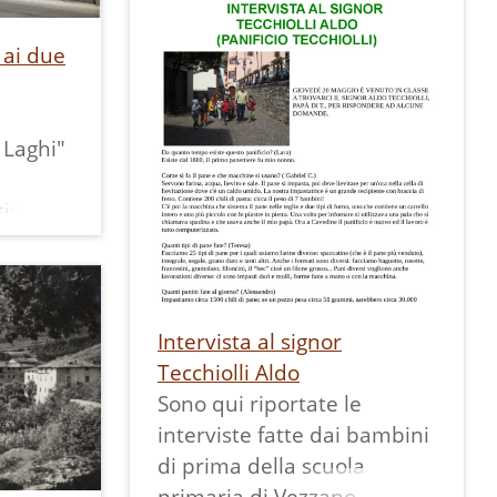
me già
 ai due
 grazie
 sulla
e
 Laghi"
nero
ica.
 sul
nero
 "Due
 sul
ergo
 "Due
ro
torante
Intervista al signor
ed il
Tecchiolli Aldo
. 12252
Sono qui riportate le
interviste fatte dai bambini
di prima della scuola
primaria di Vezzano