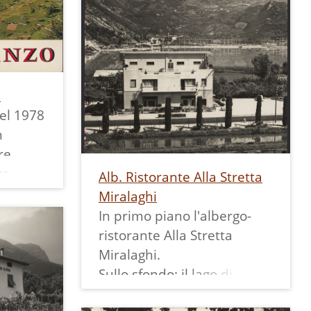
i
nel 1978
n
re.
a si
Alb. Ristorante Alla Stretta
 strada
Miralaghi
In primo piano l'albergo-
e
ristorante Alla Stretta
Miralaghi.
, e
Sullo sfondo: il lago di Santa
iti di
Massenza, la centrale e il
senti