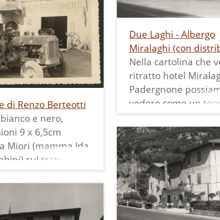
O".
2000 per far posto a
ro postale riporta la
atto sono visibili la
palazzine.
01, ma un'altra
e "la botega del
Due Laghi - Albergo
ella stessa cartolina
" ristrutturata nel
Miralaghi (con distri
 spedita nel 1899,
Nella cartolina che 
pubblicata a pag. 36
ritratto hotel Mirala
Padergnone possia
vedere come un te
e di Renzo Berteotti
affianco all'Hotel c'e
 bianco e nero,
distributore Aquila 
ioni 9 x 6,5cm
oggi non c'è più, al 
ia Miori (mamma Ida
posto prendono luog
bini) sul trattore di
parcheggi dell'Hotel.
erteotti a
Questo albergo ad o
none alla pompa di
più o meno le stesse
a.
sembianze che aveva
ono le pompe di