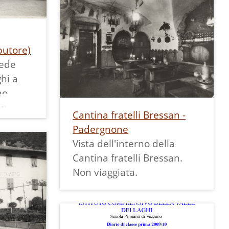
 due
Bressan.
Suddivisa su due piani: al
piano terra negozio di
butore)
alimentari sul davanti e la
vede
ben nota "cantinota" sul
ghi a
retro, al secondo piano
mo
tredici camere dove un
mpo
tempo si poteva
Cantina fratelli Bressan -
ra un
pernottare.
Padergnone
che ad
Presentava una facciata
Vista dell'interno della
suo
rustica e autentica che
Cantina fratelli Bressan.
o i
trasmetteva calore a
Non viaggiata.
familiarità.
ggi ha
Cartolina non viaggiata.
 al