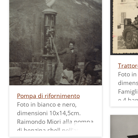
sono visibili insegne
TRENT
Il timb
particolare del vecchio
pubblicitarie per bevande,
Nello sc
data 19
ponte mentre nella
tra cui il marchio "MARTINI"
chiesa 
copia d
seconda si vede in primo
e la birra "Lo bière fidèle
Guerino
è stata
piano la tabaccheria
[La birra fedele] teck-ale 8
1957.
essa è 
Emanuele Bais e sulla
rue des Allies". La casa
(38) di
destra l'albergo all'Angela.
aveva allora il numero 34.
La stampa in bianco e nero
Trattor
misura 10x7,5 cm.
Foto in
dimens
Famigl
Pompa di rifornimento
e 4 bam
Foto in bianco e nero,
Renzo B
dimensioni 10x14,5cm.
Paderg
Raimondo Miori alla pompa
benzin
di benzina shell nell'atto di
Si ved