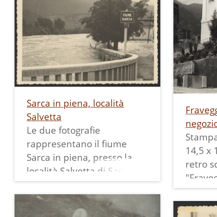
con la sua famiglia:
Borgo. I
Enrichetta sua moglie
mostra 
(Enrica Pisetta), le figlie
italian
Ester, Palmina e Gemma, e
sull'al
i figli Umberto e Roger.
dall'in
Negli anni '60 era un
battut
famoso posto di ritrovo per
CROCE
i trentini della zona.
GIARDI
Sarca in piena, località
Sopra la porta d'ingresso è
Fravegg
ZUM G
Salvetta
presente una grande
negozi
MIT GA
Le due fotografie
insegna con la scritta "CAFE
Stampa
Sullo s
rappresentano il fiume
TRENTINO" un'altra
14,5 x 
immagin
Sarca in piena, presso la
insegna laterale, non
retro s
testo i
località Salvetta di Sarche.
completgamente visibile
"Fraveg
mentre 
Entrambe sono riprese dal
riporta "BAMPE (?) CAFE
La Chie
l'indiri
ponte sul fiume, nella
TRENTINO". Sulla facciata
"Foto C
5 heller
prima è in evidenza il