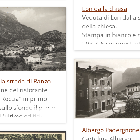
m, riportante sul
Lon dalla chiesa
critto a mano:
Veduta di Lon dalla 
o m. 386 (Trentino)"
della chiesa.
imbro "Foto CINE N.
Stampa in bianco e 
RENTO".
10x14,5 cm riportant
retro scritto a mano
Vezzano m. 600 (Tre
Panorama" ed il tim
"Foto CINE N. 9330
la strada di Ranzo
TRENTO"
ne del ristorante
i Roccia" in primo
sullo sfondo il paese
 L'ultimo edificio
estra era la scuola di
Albergo Padergnone
truita nel 1958 e
Cartolina Albergo