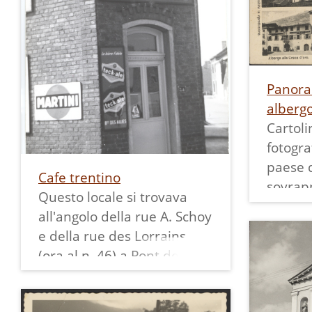
Panora
albergo
Cartol
fotogra
paese 
Cafe trentino
sovrap
Questo locale si trovava
della p
all'angolo della rue A. Schoy
offre u
e della rue des Lorrains
dell'im
(ora al n. 46) a Pont de
paese c
Loup. Era gestito da Faes
esclus
Enrico, originario di Ranzo,
Roma, v