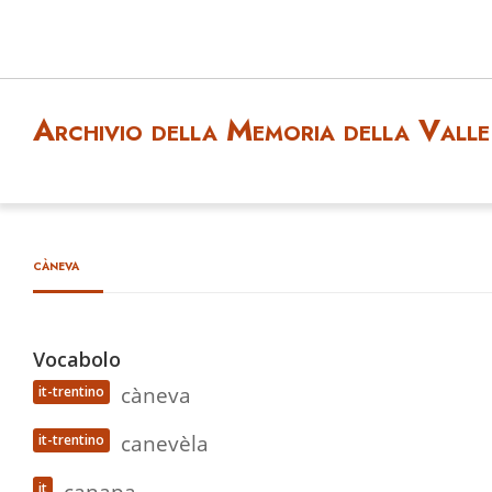
Archivio della Memoria della Valle 
càneva
Vocabolo
càneva
it-trentino
canevèla
it-trentino
canapa
it