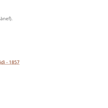
ànef).
idì - 1857