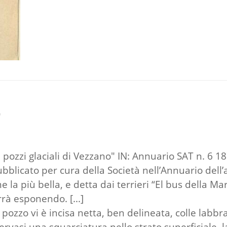
"
"I pozzi glaciali di Vezzano" IN: Annuario SAT n. 6 1
e pubblicato per cura della Società nell’Annuario de
la più bella, e detta dai terrieri “El bus della Ma
rà esponendo. [...]
l pozzo vi è incisa netta, ben delineata, colle labb
servasi una squarciatura nello strato superficiale