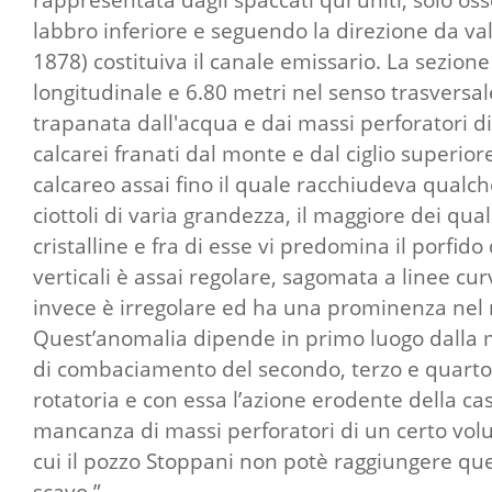
labbro inferiore e seguendo la direzione da val
1878) costituiva il canale emissario. La sezion
longitudinale e 6.80 metri nel senso trasversale
trapanata dall'acqua e dai massi perforatori di
calcarei franati dal monte e dal ciglio superio
calcareo assai fino il quale racchiudeva qualch
ciottoli di varia grandezza, il maggiore dei qua
cristalline e fra di esse vi predomina il porfido
verticali è assai regolare, sagomata a linee cu
invece è irregolare ed ha una prominenza nel 
Quest’anomalia dipende in primo luogo dalla ma
di combaciamento del secondo, terzo e quarto 
rotatoria e con essa l’azione erodente della c
mancanza di massi perforatori di un certo vol
cui il pozzo Stoppani non potè raggiungere que
scavo.”