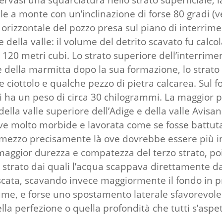
le a monte con un’inclinazione di forse 80 gradi (v
e orizzontale del pozzo presa sul piano di interri
 della valle: il volume del detrito scavato fu calcol
 120 metri cubi. Lo strato superiore dell’interrim
re della marmitta dopo la sua formazione, lo strato
e ciottolo e qualche pezzo di pietra calcarea. Sul 
li ha un peso di circa 30 chilogrammi. La maggior pa
 della valle superiore dell’Adige e della valle Avis
rve molto morbide e lavorata come se fosse battuta 
mezzo precisamente là ove dovrebbe essere più inc
ggior durezza e compatezza del terzo strato, poi da
strato dai quali l’acqua scappava direttamente d
ascata, scavando invece maggiormente il fondo in pr
ume, e forse uno spostamento laterale sfavorevole 
lla perfezione o quella profondità che tutti s’asp