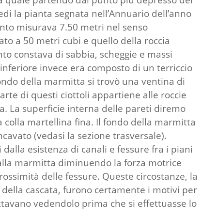
edi la pianta segnata nell’Annuario dell’anno
mento misurava 7.50 metri nel senso
ato a 50 metri cubi e quello della roccia
ento constava di sabbia, scheggie e massi
 inferiore invece era composto di un terriccio
fondo della marmitta si trovò una ventina di
rte di questi ciottoli appartiene alle roccie
ana. La superficie interna delle pareti diremo
colla martellina fina. Il fondo della marmitta
avato (vedasi la sezione trasversale).
lla esistenza di canali e fessure fra i piani
alla marmitta diminuendo la forza motrice
ossimità delle fessure. Queste circostanze, la
della cascata, furono certamente i motivi per
ettavano vedendolo prima che si effettuasse lo