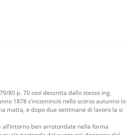
879/80 p. 70 così descritta dallo stesso ing.
ll’anno 1878 s'incominciò nello scorso autunno lo
ria matta, e dopo due settimane di lavoro la si
ra all’intorno ben arrotondate nella forma
, la quale partendo dal punto più depresso del