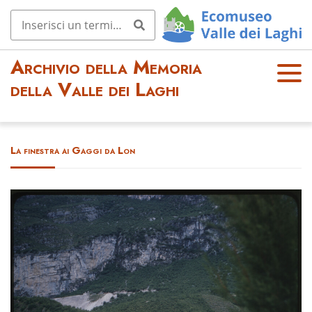
Archivio della Memoria
OPE
della Valle dei Laghi
N
MEN
U
La finestra ai Gaggi da Lon