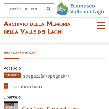
Archivio della Memoria
OPE
della Valle dei Laghi
N
MEN
U
spegazzàr (spegazàr)
Vocabolo
spegazzàr (spegazàr)
it-trentino
scarabocchiare
it
È parte di
Gina Tozzi: l'arte nel cuore