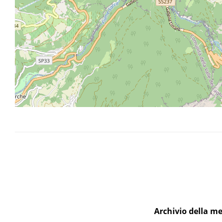
Famiglia Bressan
Famiglia Faes
Famiglia Miori
Famiglia Vivori
Il coraggio nei piedi - Padre Beniamino Mior
Archivio della me