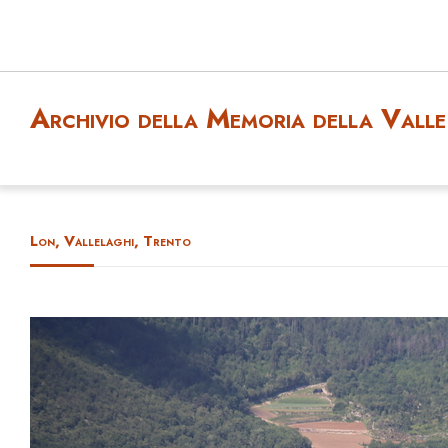
Archivio della Memoria della Valle 
Lon, Vallelaghi, Trento