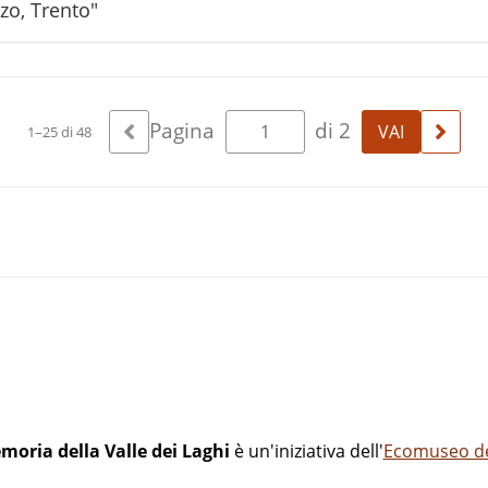
zo, Trento"
Pagina
di 2
1–25 di 48
moria della Valle dei Laghi
è un'iniziativa dell'
Ecomuseo del