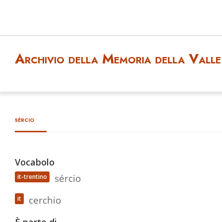
Archivio della Memoria della Valle 
sércio
Vocabolo
sércio
it-trentino
cerchio
it