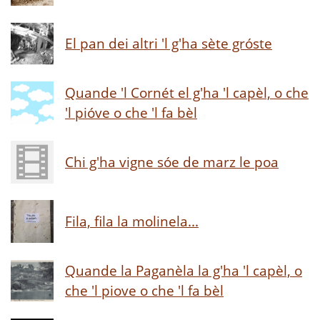
El pan dei altri 'l g'ha sète gróste
Quande 'l Cornét el g'ha 'l capèl, o che
'l pióve o che 'l fa bèl
Chi g'ha vigne sóe de marz le poa
Fila, fila la molinela...
Quande la Paganèla la g'ha 'l capèl, o
che 'l piove o che 'l fa bèl