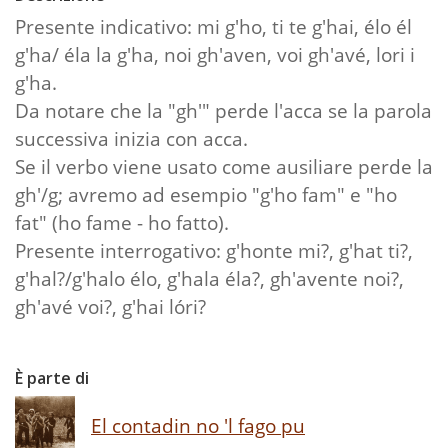
Presente indicativo: mi g'ho, ti te g'hai, élo él
g'ha/ éla la g'ha, noi gh'aven, voi gh'avé, lori i
g'ha.
Da notare che la "gh'" perde l'acca se la parola
successiva inizia con acca.
Se il verbo viene usato come ausiliare perde la
gh'/g; avremo ad esempio "g'ho fam" e "ho
fat" (ho fame - ho fatto).
Presente interrogativo: g'honte mi?, g'hat ti?,
g'hal?/g'halo élo, g'hala éla?, gh'avente noi?,
gh'avé voi?, g'hai lóri?
È parte di
El contadin no 'l fago pu