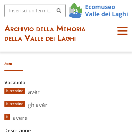
Archivio della Memoria
OPE
della Valle dei Laghi
N
MEN
U
avér
Vocabolo
avér
it-trentino
gh'avér
it-trentino
avere
it
Descrizione