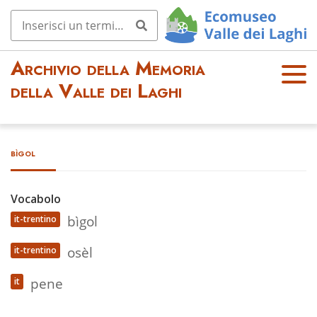
Archivio della Memoria
OPE
della Valle dei Laghi
N
MEN
U
bìgol
Vocabolo
bìgol
it-trentino
osèl
it-trentino
pene
it