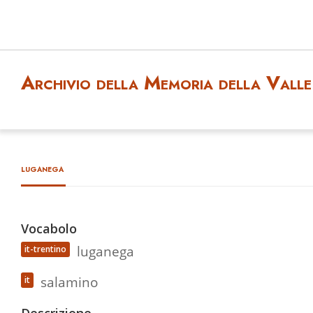
Archivio della Memoria della Valle 
luganega
Vocabolo
luganega
it-trentino
salamino
it