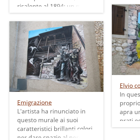
risalente al 1894; un modo
più lon
affettuoso per ricordare il
natura
paese d'origine del pittore.
fatto d
Sulla mappa dei murales di
sullo s
Margone è segnato col
innevat
numero 7 e lo si può
Sulla 
ammirare insieme agli altri:
Margon
numero 
ammirar
Elvio co
In que
Emigrazione
proprio
L'artista ha rinunciato in
apra un
questo murale ai suoi
prati e
caratteristici brillanti colori,
Elvio, 
per dare spazio al nero
predisp