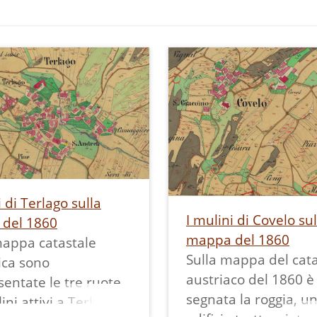
i di Terlago sulla
I mulini di Covelo sul
del 1860
mappa del 1860
mappa catastale
Sulla mappa del cat
ica sono
austriaco del 1860 è
entate le tre ruote
segnata la roggia, u
ini attivi a Terlago