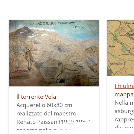
I mulin
mappa 
Il torrente Vela
Nella 
Acquerello 60x80 cm
asburg
realizzato dal maestro
rappres
Renato Paissan (1909-1982)
dei mul
esposto nella sua classe