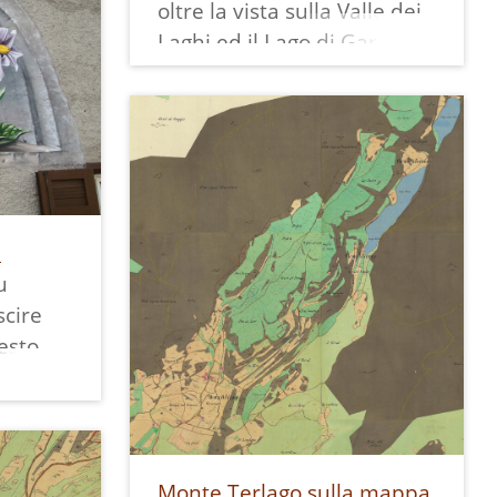
 grande
oltre la vista sulla Valle dei
Laghi ed il Lago di Garda,
ales di
sono presentati anche altri
ol
aspetti di Margone: i fossili
trovati lungo la strada, la
i altri:
coltivazione della patata
blu, l'allevamento degli
asini, parapendio e ciclisti
u
che lo frequentano.
u
Il ragazzo messicano che
cire
cura allegramente l'asino è
esto
un evidente tributo di Jori
Galindo al suo amico artista
 da
Omar Garcia, col quale
do in
spesso collabora.
,
Sulla mappa dei murales di
Monte Terlago sulla mappa