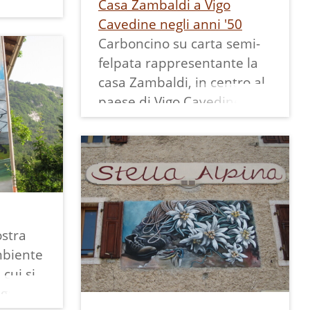
a
Casa Zambaldi a Vigo
uale
Cavedine negli anni '50
sso
Carboncino su carta semi-
 anni
felpata rappresentante la
o
casa Zambaldi, in centro al
a
paese di Vigo Cavedine,
tuale
così com'era prima
dell'incendio che la devastò
o,
negli anni '60.
.
Il disegno è stato realizzato
nel 2018 su descrizioni
verbali e ricordi di Giorgio
stra
Zambaldi e con l'aiuto di
mbiente
una vecchia foto che la
cui si
ritraeva semidistrutta e
galli
bruciata.