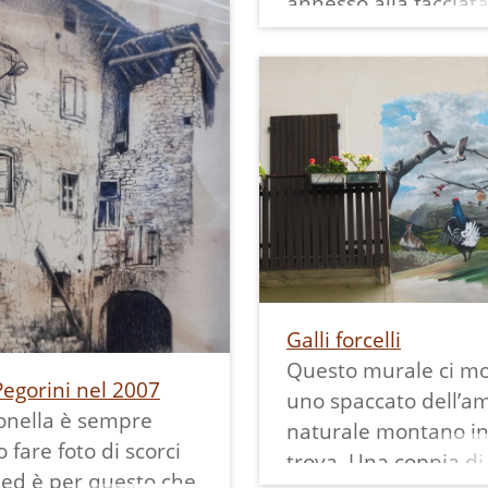
annesso alla facciat
ane da pastore
principale, sotto il q
o che la
passava la strada; e
ntava.
crollò all’inizio degli
 è stata realizzata a
'60, mentre venivan
 mani su indicazioni
eseguiti i lavori per l
di di Enzo Comai.
realizzazione dell’at
strada provinciale.
rofondire la
La tecnica è in acrilic
enza della cucina
volutamete anticato
 consulta:
Galli forcelli
Questo murale ci mo
Pegorini nel 2007
uno spaccato dell’a
onella è sempre
naturale montano in 
o fare foto di scorci
trova. Una coppia di 
 ed è per questo che