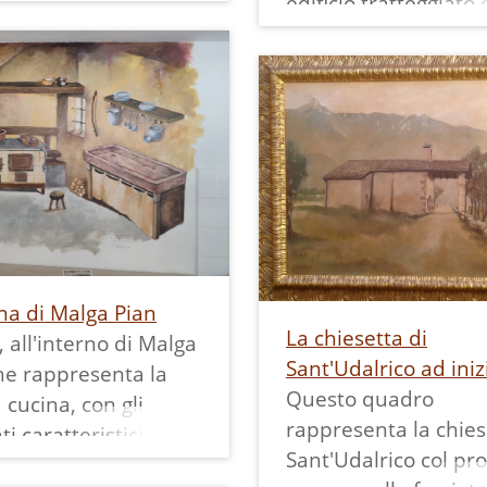
edificio tratteggiato
0.
diventerà un mulino
toponimo "Molin" al 
sotto del paese. Sor
edificio e toponimo 
cerchaiti in rosso pe
rnderli immediatam
riconoscibili.
na di Malga Pian
La chiesetta di
 all'interno di Malga
Sant'Udalrico ad iniz
he rappresenta la
Questo quadro
 cucina, con gli
rappresenta la chies
i caratteristici di
Sant'Udalrico col pr
e cucine di una volta,