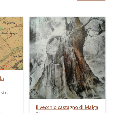
la
asto
n
Il vecchio castagno di Malga