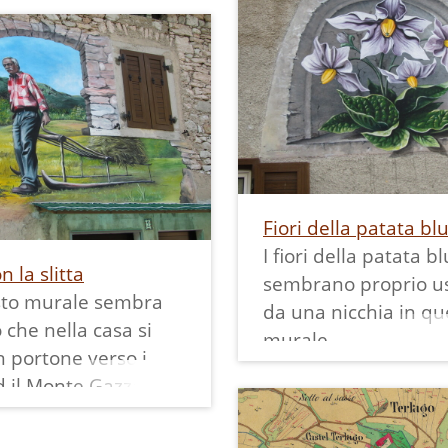
alleva con amore in
tano, tutte presenze
varietà.
li in un ambiente
Sulla mappa dei mur
i praterie, bosco e,
Margone è segnato c
fondo, le cime
numero 8 e lo si può
e del Brenta.
ammirare insieme agl
mappa dei murales di
e è segnato col
9 e lo si può
Fiori della patata bl
e insieme agli altri:
I fiori della patata bl
n la slitta
sembrano proprio us
sto murale sembra
da una nicchia in qu
 che nella casa si
murale.
 portone verso i
Emigrati in Svizzera
d il Monte Gazza ed
questa casa, tornan
colui che ha
visita ai loro familiari
osto gli intonaci di