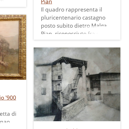
 che
Pian
 e un
Il quadro rappresenta il
di
pluricentenario castagno
gente,
posto subito dietro Malga
sono
Pian, riconosciuto fra gli
r
alberi monumentali di
ente
interesse nazionale.
Tecnica utilizzata: matita e
acrilici su tavola.
io '900
etta di
onao