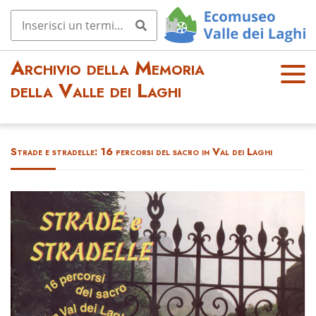
Archivio della Memoria
OPE
della Valle dei Laghi
N
MEN
U
Strade e stradelle: 16 percorsi del sacro in Val dei Laghi