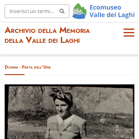
Archivio della Memoria
OPE
della Valle dei Laghi
N
MEN
U
Donna - Festa dell'Uva