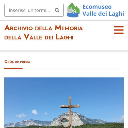
Archivio della Memoria
OPE
della Valle dei Laghi
N
MEN
U
Crós de préda