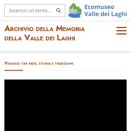
Archivio della Memoria
OPE
della Valle dei Laghi
N
MEN
U
Viaggio tra fede, storia e tradizioni