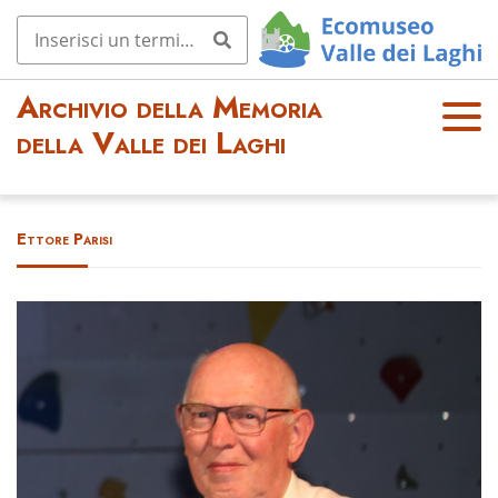
Archivio della Memoria
OPE
della Valle dei Laghi
N
MEN
U
Ettore Parisi