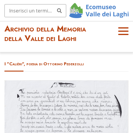
Archivio della Memoria
OPE
della Valle dei Laghi
N
MEN
U
I "Calièri", poesia di Ottorino Pederzolli