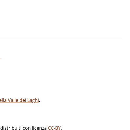
i
la Valle dei Laghi
.
istribuiti con licenza
CC-BY
.