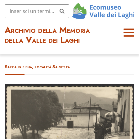
Archivio della Memoria
OPE
della Valle dei Laghi
N
MEN
U
Sarca in piena, località Salvetta