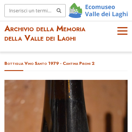
Archivio della Memoria
OPE
della Valle dei Laghi
N
MEN
U
Bottiglia Vino Santo 1979 - Cantina Pisoni 2