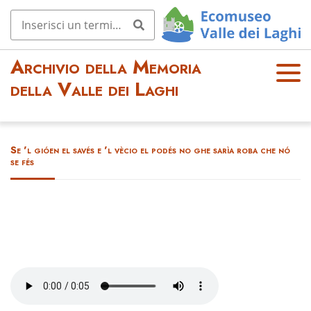
Archivio della Memoria
OPE
della Valle dei Laghi
N
MEN
U
Se 'l gióen el savés e 'l vècio el podés no ghe sarìa roba che nó
se fés