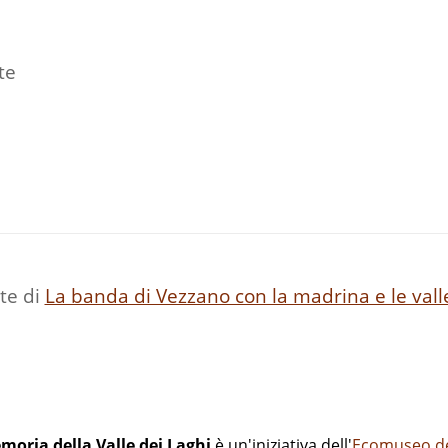
te
te di
La banda di Vezzano con la madrina e le vall
moria della Valle dei Laghi
è un'iniziativa dell'
Ecomuseo del