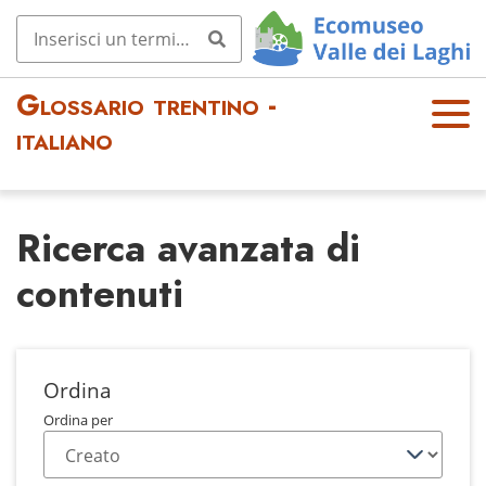
Glossario trentino -
OPE
italiano
N
MEN
U
Ricerca avanzata di
contenuti
Ordina
Ordina per