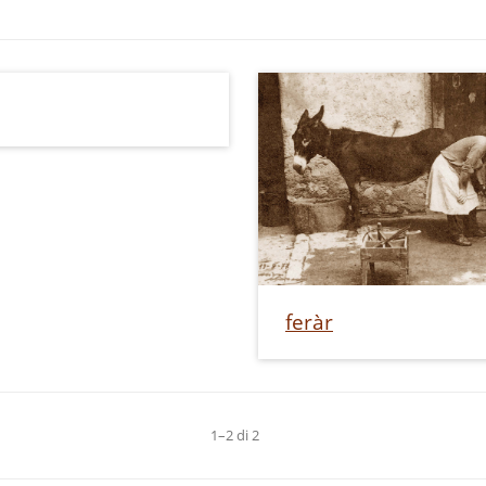
feràr
1–2 di 2