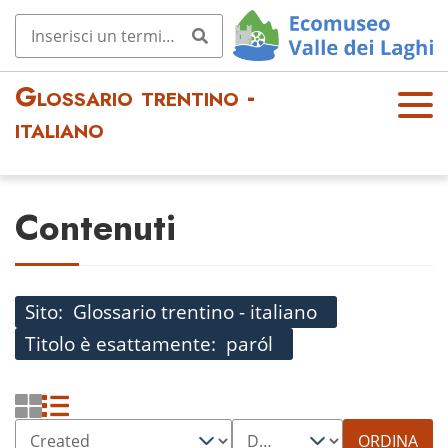
Glossario trentino -
OPE
italiano
N
MEN
U
Contenuti
Sito
Glossario trentino - italiano
Titolo è esattamente
paról
ORDINA