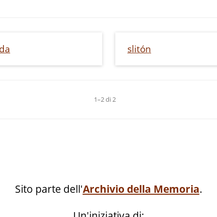
àda
slitón
1–2 di 2
Sito parte dell'
Archivio della Memoria
.
Un'iniziativa di: