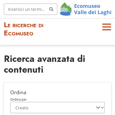
Le ricerche di
OPE
Ecomuseo
N
MEN
U
Ricerca avanzata di
contenuti
Ordina
Ordina per