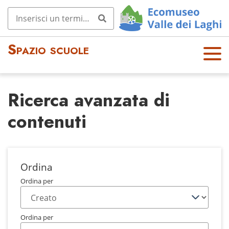
Spazio scuole
OPE
N
MEN
Ricerca avanzata di
U
contenuti
Ordina
Ordina per
Ordina per