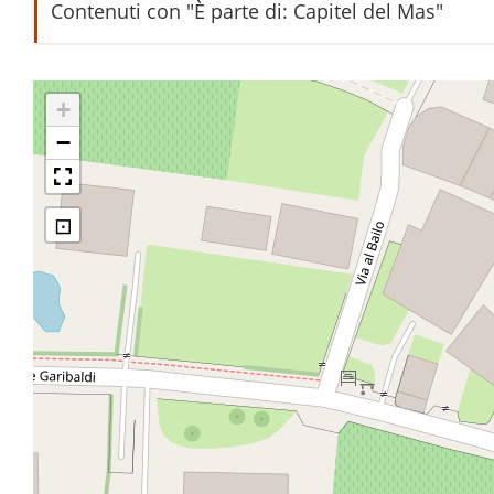
Contenuti con "È parte di: Capitel del Mas"
pelarìn
+
−
⊡