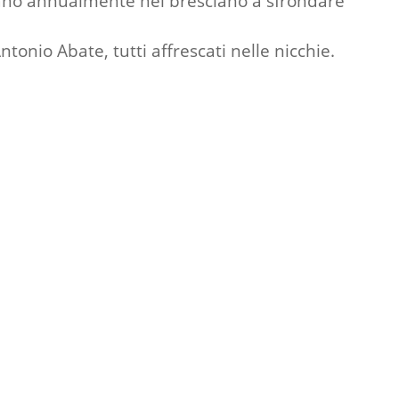
ecavano annualmente nel bresciano a sfrondare
Antonio Abate, tutti affrescati nelle nicchie.