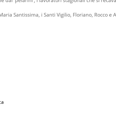
lle dai 'pelarini', i lavoratori stagionali che si r
Maria Santissima, i Santi Vigilio, Floriano, Rocco e 
ca