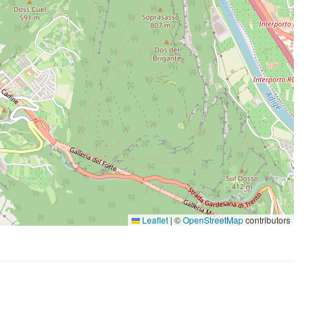
Leaflet
|
©
OpenStreetMap
contributors