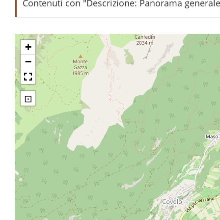
Contenuti con "Descrizione: Panorama generale
(Trentino) Terlago 500 - Panorama
+
−
Terlago m. 500 - Panorama
⊡