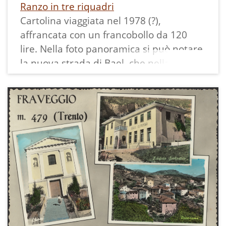
Ranzo in tre riquadri
Cartolina viaggiata nel 1978 (?),
affrancata con un francobollo da 120
lire. Nella foto panoramica si può notare
la nuova strada di Bael, che nella
progettazione iniziale avrebbe dovuto
raggiungere Molveno, e sullo sfondo le
dolomiti di Brenta. Sono poi presenti
uno scorcio con casa rustica ed un altro
con il bar Parisi dove era presente il
telefono pubblico.