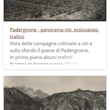
Strada Vezzano-Margone-Ranzo" e
"PROVINCIA m 3/10"
Padergnone - panorama viti, essiccatoio,
tralicci
Vista delle campagne coltivate a viti e
sullo sfondo il paese di Padergnone.
In primo piano alcuni tralicci.
Stampa in bianco e nero 10x15 cm
riportante sul retro scritto a mano
"Padergnone m. 286 (Trentino)
Panorama" ed il timbro "Foto CINE N.
13250 TRENTO".