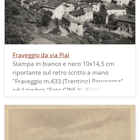
Fraveggio da via Piai
Stampa in bianco e nero 10x14,5 cm
riportante sul retro scritto a mano
"Fraveggio m.433 (Trentino) Panorama"
ed il timbro "Foto CINE N. 9319 TRENTO".
Nello scatto sono visibili la chiesa e "la
botega del Guerino" ristrutturata nel
1957.