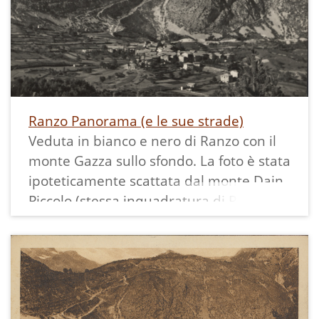
Ranzo Panorama (e le sue strade)
Veduta in bianco e nero di Ranzo con il
monte Gazza sullo sfondo. La foto è stata
ipoteticamente scattata dal monte Dain
Piccolo (stessa inquadratura di Ra 01)
Si vede la nuova strada, costruita negli
anni '50.
La cartolina, di dimensioni 15x10 cm, è
viaggiata. Presenta due francobolli di