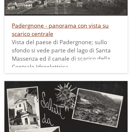
Padergnone - panorama con vista su
scarico centrale
Vista del paese di Padergnone; sullo
sfondo si vede parte del lago di Santa
Massenza ed il canale di scarico della
Centrale Idroelettrica.
Da evidenziare, sullo sfondo, la vista
dello scarico della centrale.
Stampa in bianco e nero 10x15 cm, su
carta a bordo dentellato, riportante sul
retro scritto a mano "Padergnone m. 286
(Trentino) Panorama" e l'identificativo
1045