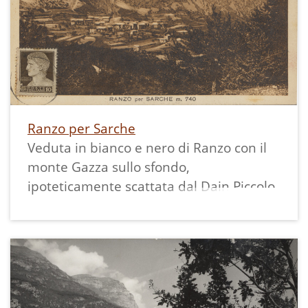
Poste italiane, uno da 5 lire e uno da 10
lire dedicato ai giochi della XVII
olimpiade; posizionati sul retro e
timbrati con data 24 luglio 1961.
Ranzo per Sarche
Veduta in bianco e nero di Ranzo con il
monte Gazza sullo sfondo,
ipoteticamente scattata dal Dain Piccolo.
La datazione si ipotizza per l'assenza
dell'attuale strada di collegamento al
paese (costruita negli anni '50) e per
l'evidenza dei sentieri che salgono verso
malga Bael e il monte Gazza. Anche la