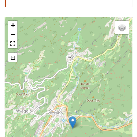
"Bus dela Maria mata" ipotizzato
da Antonio Stoppani
+
−
"Bus dela Maria mata" visto da
Antonio Stoppani
⊡
El bus dela Maria Mata
I pozzi glaciali di Vezzano
I pozzi glaciali di Vezzano