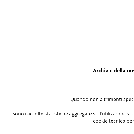
Albergo alla Stella d'Oro con Giardino in V
Angolo della piazza di Vezzano
Distintivo per i bandisti più meritevoli
Archivio della me
In bicicletta a Vezzano
Quando non altrimenti specif
Inaugurazione della fontana monumentale 
Sono raccolte statistiche aggregate sull'utilizzo del sito
cookie tecnico per
Manifesti elettorali