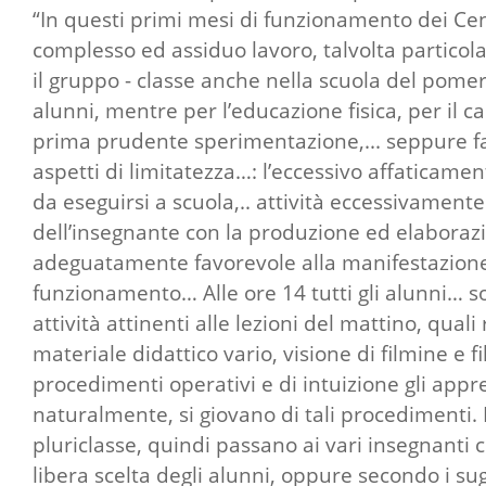
“In questi primi mesi di funzionamento dei Centr
complesso ed assiduo lavoro, talvolta particolar
il gruppo - classe anche nella scuola del pomeri
alunni, mentre per l’educazione fisica, per il c
prima prudente sperimentazione,... seppure faci
aspetti di limitatezza…: l’eccessivo affaticame
da eseguirsi a scuola,.. attività eccessivamente
dell’insegnante con la produzione ed elaborazi
adeguatamente favorevole alla manifestazione d
funzionamento… Alle ore 14 tutti gli alunni… so
attività attinenti alle lezioni del mattino, qua
materiale didattico vario, visione di filmine e f
procedimenti operativi e di intuizione gli appre
naturalmente, si giovano di tali procedimenti. D
pluriclasse, quindi passano ai vari insegnanti 
libera scelta degli alunni, oppure secondo i su