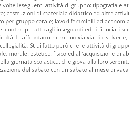
volte leseguenti attività di gruppo: tipografia e att
; costruzioni di materiale didattico ed altre attivi
anto per gruppo corale; lavori femminili ed econom
l contempo, atto agli insegnanti eda i fiduciari scol
ficoltà, le affrontano e cercano via via di risolverl
llegialità. St di fatto però che le attività di grup
le, morale, estetico, fisico ed all'acquisizione di
la giornata scolastica, che giova alla loro serenità
izzazione del sabato con un sabato al mese di vacan