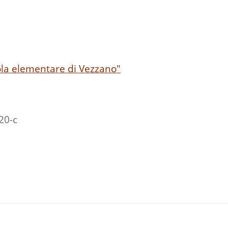
uola elementare di Vezzano"
20-c