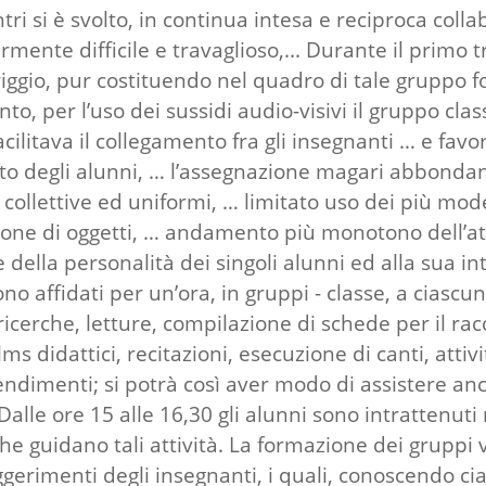
i si è svolto, in continua intesa e reciproca colla
mente difficile e travaglioso,... Durante il primo t
ggio, pur costituendo nel quadro di tale gruppo fon
anto, per l’uso dei sussidi audio-visivi il gruppo cl
litava il collegamento fra gli insegnanti … e favor
nto degli alunni, … l’assegnazione magari abbondant
 collettive ed uniformi, … limitato uso dei più mode
one di oggetti, … andamento più monotono dell’att
ella personalità dei singoli alunni ed alla sua in
no affidati per un’ora, in gruppi - classe, a ciasc
li ricerche, letture, compilazione di schede per il 
ilms didattici, recitazioni, esecuzione di canti, att
ndimenti; si potrà così aver modo di assistere anche 
alle ore 15 alle 16,30 gli alunni sono intrattenuti
che guidano tali attività. La formazione dei gruppi 
ggerimenti degli insegnanti, i quali, conoscendo ci