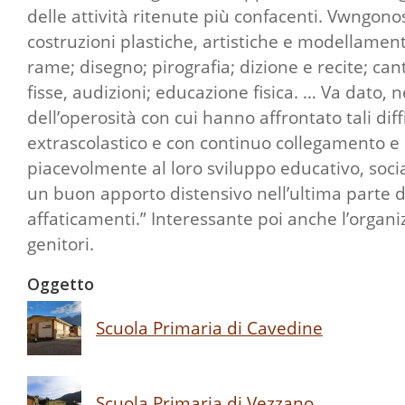
delle attività ritenute più confacenti. Vwngonos 
costruzioni plastiche, artistiche e modellamento
rame; disegno; pirografia; dizione e recite; c
fisse, audizioni; educazione fisica. … Va dato, ne
dell’operosità con cui hanno affrontato tali dif
extrascolastico e con continuo collegamento e co
piacevolmente al loro sviluppo educativo, socia
un buon apporto distensivo nell’ultima parte del
affaticamenti.” Interessante poi anche l’organ
genitori.
Oggetto
Scuola Primaria di Cavedine
Scuola Primaria di Vezzano