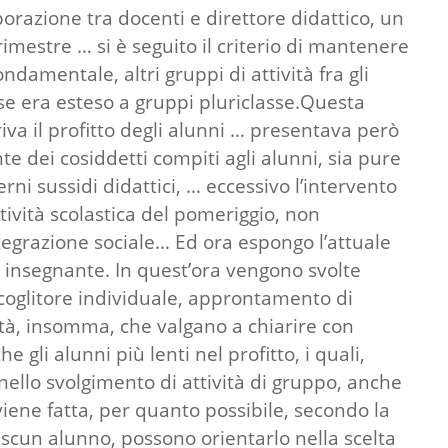
borazione tra docenti e direttore didattico, un
rimestre … si è seguito il criterio di mantenere
damentale, altri gruppi di attività fra gli
asse era esteso a gruppi pluriclasse.Questa
iva il profitto degli alunni … presentava però
e dei cosiddetti compiti agli alunni, sia pure
rni sussidi didattici, … eccessivo l’intervento
ività scolastica del pomeriggio, non
tegrazione sociale… Ed ora espongo l’attuale
un insegnante. In quest’ora vengono svolte
raccoglitore individuale, approntamento di
ività, insomma, che valgano a chiarire con
gli alunni più lenti nel profitto, i quali,
 nello svolgimento di attività di gruppo, anche
viene fatta, per quanto possibile, secondo la
ascun alunno, possono orientarlo nella scelta