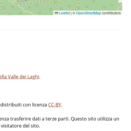
Leaflet
|
©
OpenStreetMap
contributors
la Valle dei Laghi
.
istribuiti con licenza
CC-BY
.
enza trasferire dati a terze parti. Questo sito utilizza un
isitatore del sito.