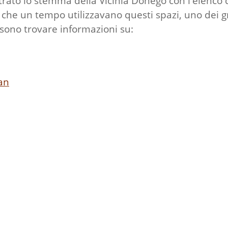
strato lo stemma della Vicinia Donego con l'elenc
e che un tempo utilizzavano questi spazi, uno dei
ssono trovare informazioni su:
an