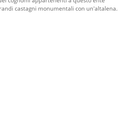
o dei cognomi appartenenti a questo ente
 grandi castagni monumentali con un'altalena.