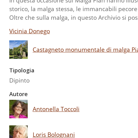
In questa occasione sul Malga Pian hanno illu
storico, la malga stessa, le immancabili pecor
Oltre che sulla malga, in questo Archivio si po
Vicinia Donego
Castagneto monumentale di malga Pi
Tipologia
Dipinto
Autore
Antonella Toccoli
Loris Bolognani