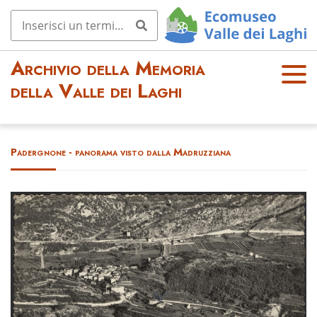
Archivio della Memoria
OPE
della Valle dei Laghi
N
MEN
U
Padergnone - panorama visto dalla Madruzziana