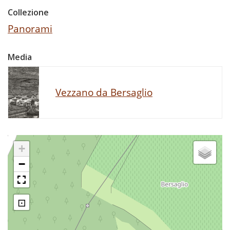
Collezione
Panorami
Media
Vezzano da Bersaglio
+
−
⊡