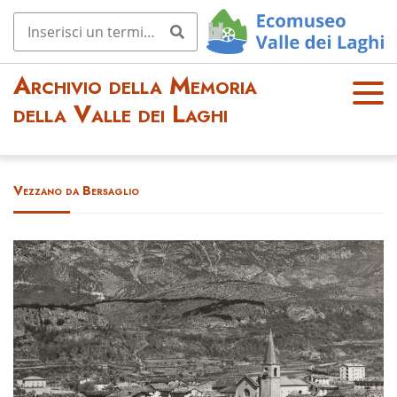
Archivio della Memoria
OPE
della Valle dei Laghi
N
MEN
U
Vezzano da Bersaglio