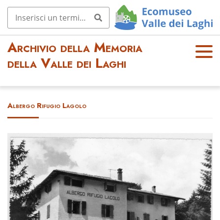
Archivio della Memoria
OPE
della Valle dei Laghi
N
MEN
U
Albergo Rifugio Lagolo