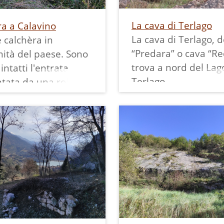
La cava di Terlago
ra a Calavino
La cava di Terlago, d
 calchèra in
“Predara” o cava “Red
ità del paese. Sono
trova a nord del Lag
intatti l'entrata
Terlago.
tata da una robusta
Nella cava veniva est
ave monolitica ed i
rosso ammonitico, 
rcolari perimetrali
roccia sedimentaria
i dal fuoco. Nella
formatasi in fondo a
uperiore più esposta
circa 200 milioni di a
 posta una
e contenente fossili 
nata protettiva.
ammoniti, belemniti 
molluschi bivalvi. Ve
sse informazioni su
anche chiamata la p
specifica calchèra è
rossa di Terlago, per
o a condividerle con