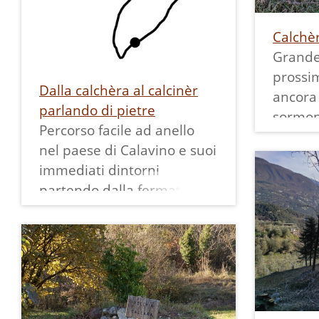
Calchè
Grande
prossim
Dalla calchèra al calcinèr
ancora 
parlando di pietre
sormon
Percorso facile ad anello
architr
nel paese di Calavino e suoi
muri ci
immediati dintorni
annerit
partendo dalla fermata
parte s
delle corriere in piazza
è stata
Cristoforo Madruzzo.
staccio
È lungo circa 3 km ed ha un
dislivello di 90 metri.
Chi ave
Progettato da Ecomuseo
questa 
della Valle dei Laghi per
invitat