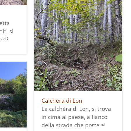
stata messa in funzione da
Aurelio Tasin, Valentino
Cainelli Verones, Remo e
etta
Angelo di Covelo. La
i”, si
calchèra è stata realizzata e
o di
utilizzata una sola volta tra
i mesi di maggio e giugno
ratto il
dell'anno 1954. La struttura
una
ha un diametro di 3,5 metri
e un’altezza di circa 3 metri
i mari
ed è costituita da sassi di
nni fa
roccia calcarea (sassi
di
Calchèra di Lon
bianchi).
e altri
La calchèra di Lon, si trova
Prima della messa in
niva
in cima al paese, a fianco
funzione la struttura veniva
ietra
della strada che porta al
ricoperta di terra argillosa
 via del