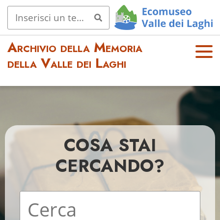
Archivio della Memoria
OPE
della Valle dei Laghi
N
MEN
U
COSA STAI
CERCANDO?