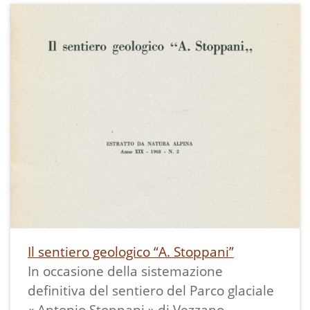
pozzi glaciali da famiglie neolitiche
(Bullettino, anno IX, pag. 42-48), e più
specialmente di quelli di Vezzano presso
Trento, merita di essere segnalata la
scoperta, avvenuta nelle abbondanti
terre di ripulimento tratte dal Pozzo
Stoppani a Vezzano, di un bel coltello
siliceo a sezione triangolare (lungo cent.
4, 25 ), e di una elegantissima cuspide di
freccia, molto stretta e lunga (mill. 45)
(tipo simile alla figurata nel Bullettino,
anno X, tav. IX, 3, 4), lavorata a fine
ritocco, oggetti trovati e posseduti dal
Il sentiero geologico “A. Stoppani”
sottoscritto."
In occasione della sistemazione
definitiva del sentiero del Parco glaciale
« Antonio Stoppani » di Vezzano,