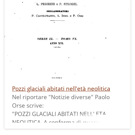
il tiro al bersaglio" si trovava accanto ai
ruderi dell'Imperial Regio Casino di
Bersaglio ed è stato il primo ad essere
sostituito quando esso è stato ricostruito
Pozzi glaciali abitati nell'età neolitica
Nel riportare "Notizie diverse" Paolo
Orse scrive:
"POZZI GLACIALI ABITATI NELL' ETA
NEOLITICA. A conferma di quanto fu
altra volta esposto sulla abitabilità dei