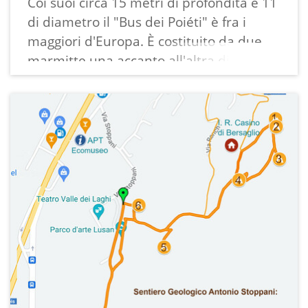
Coi suoi circa 15 metri di profondità e 11
di diametro il "Bus dei Poiéti" è fra i
maggiori d'Europa. È costituito da due
marmitte una accanto all'altra di diversa
profondità ed è stato scavato a partire
dal 1878 a cura della SAT sotto la
direzione dell'ing. Annibale Apollonio ed
in seguito a cura del Museo Tridentino di
Scienze Naturali sotto la direzione del
vezzanese Nereo Cesare Garbari, tra il
1966 e il 1975.
Tra i materiali di deposito vennero
rinvenuti reperti archeologici riferibili
all'età del Bronzo Medio (3.500 anni fa
circa): ossa umane e di animali, cocci di
vasi, oggetti di selce, residui di cibo.