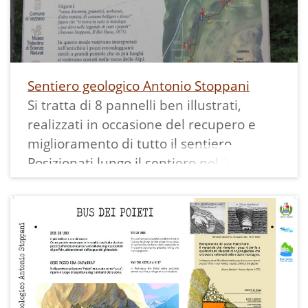
Sentiero geologico Antonio Stoppani
Si tratta di 8 pannelli ben illustrati,
realizzati in occasione del recupero e
miglioramento di tutto il sentiero.
Posizionati lungo il sentiero nel 2004,
sono andati naturalmente deteriorando,
finché anche gli ultimi sono stati tolti nel
2022 e sostituiti con nuovi pannelli.
- "Alla scoperta delle marmitte dei
giganti" introduce la nuova mascotte del
sentiero (un simpatico gigante intento a
cucinarsi il pasto in una grande