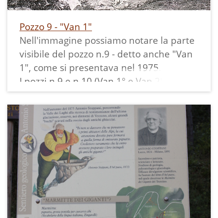
Pozzo 9 - "Van 1"
Nell'immagine possiamo notare la parte
visibile del pozzo n.9 - detto anche "Van
1", come si presentava nel 1975.
I pozzi n 9 e n 10 (Van 1° e Van 2°) non
sono stati svuotati e serviti dal sentiero
geologico, anche se ritenuti di notevoli
dimensioni.
Nel n. 9 sono stati trovati reperti che
indicano sia stato abitato o utilizzato
come rifugio in epoca preistorica (come il
3 e l'8).