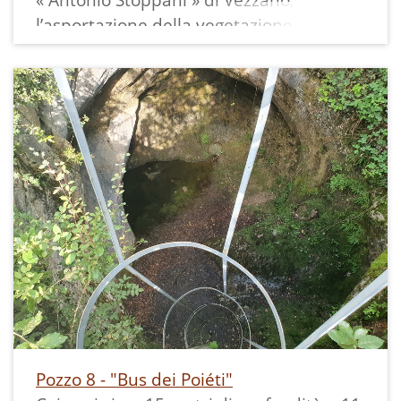
l’asportazione della vegetazione dai
pozzi, la ripulitura degli stessi fino al
numero 8, la posa della segnaletica
dell’itinerario, è stato scritto questo
articolo che lo descrive.
Pozzo 8 - "Bus dei Poiéti"