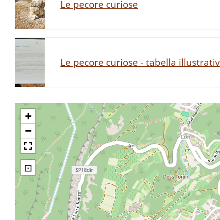
Le pecore curiose
Le pecore curiose - tabella illustrati
+
−
⊡