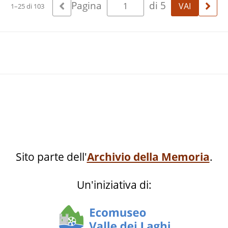
Pagina
di 5
1–25 di 103
econda guerra mondiale
Sito parte dell'
Archivio della Memoria
.
Un'iniziativa di: