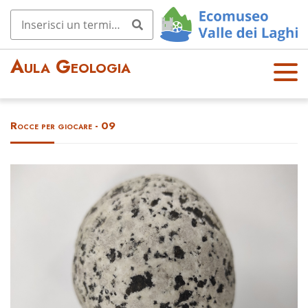
Aula Geologia
OPE
N
MEN
Rocce per giocare - 09
U