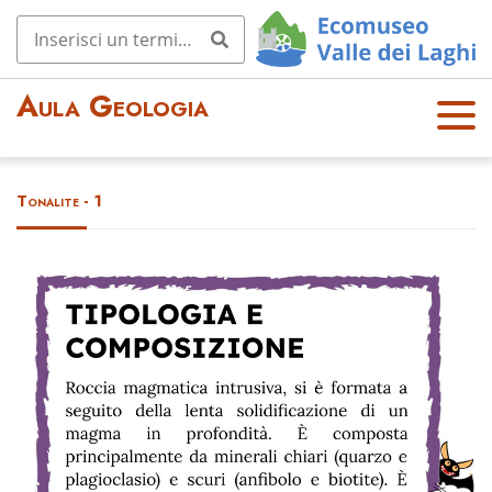
Aula Geologia
OPE
N
MEN
Tonalite - 1
U