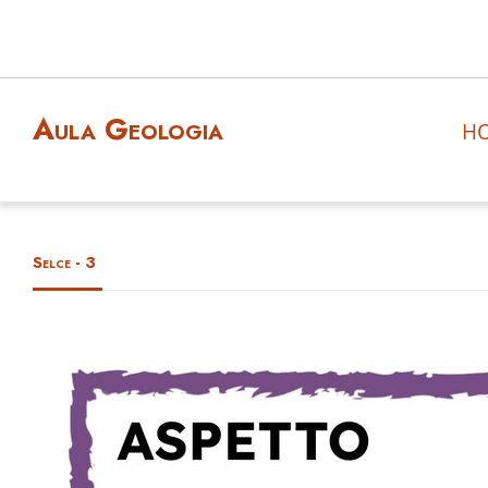
Aula Geologia
H
Selce - 3