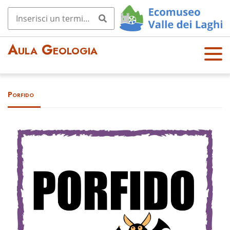
Aula Geologia
OPE
N
MEN
Porfido
U