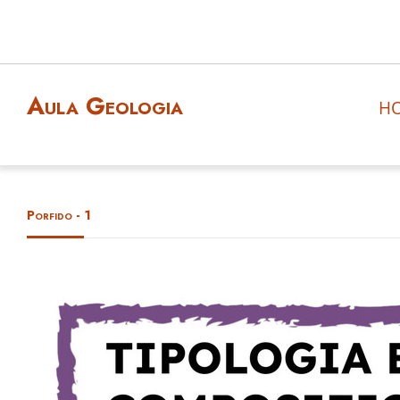
Aula Geologia
H
Porfido - 1